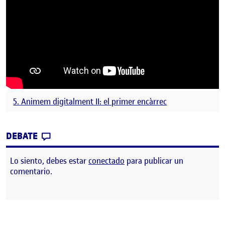
5. Animem digitalment II: el primer encàrrec
CONTRIBUTION
0
EN ANIMEM DIGITALMENT II: EL PRIMER 
DEBATE
Lo siento, debes estar
conectado
para publicar un
comentario.