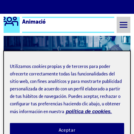
Logo Ágora
Animació
Saltar al contenido
Semestre 20211 - Aula 1
Animem digitalment II: el primer encàrrec
Utilizamos
cookies
propias y de terceros para poder
Navegación de entradas
: PAC05 – Animem digitalment II: el primer encàrr
: 6. 
Anterior
Siguiente
ofrecerte correctamente todas las funcionalidades del
sitio web, con fines analíticos y para mostrarte publicidad
Animem digitalment II: el pri
Publicado por
personalizada de acuerdo con un perfil elaborado a partir
de tus hábitos de navegación. Puedes aceptar, rechazar o
Publicado por
Ruth Moreno Rangel
configurar tus preferencias haciendo clic abajo, u obtener
Visibilidad:
Fecha de publicación
27 septiembre, 2023 10:41 am
en Animem digitalment II: el primer en
Pública
-
13 Dic 2021
-
comentario
más información en nuestra
política de cookies.
Aceptar