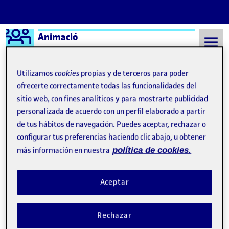
Logo Ágora
Animació
Saltar al contenido
Utilizamos
cookies
propias y de terceros para poder
ofrecerte correctamente todas las funcionalidades del
sitio web, con fines analíticos y para mostrarte publicidad
Semestre 20211 - Aula 1
12 Diciembre, 2021
personalizada de acuerdo con un perfil elaborado a partir
12 Diciembre, 2021
de tus hábitos de navegación. Puedes aceptar, rechazar o
configurar tus preferencias haciendo clic abajo, u obtener
más información en nuestra
política de cookies.
PAC 5. Animem digitalment II: el primer encàrrec
Publicado por
Publicado por
Ivan Martínez Vargas
Visibilidad:
Fecha de publicación
en PAC 5. Animem digitalment II: el
Pública
-
12 Dic 2021
-
comentario
Aceptar
5. Animem digitalment II: el primer encàrrec …
Rechazar