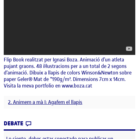
Flip Book realitzat per Ignasi Boza. Animació d’un atleta
pujant graons. 48 il·lustracions per a un total de 2 segons
d’animació. Dibuix a llapis de colors Winson&Newton sobre
paper Geler® Mat de *190g/m². Dimensions 7cm x 14cm.
Visita la meva portfolio en www.boza.cat
2. Animem a mà I: Agafem el llapis
CONTRIBUTION
0
EN FLIP BOOK, STAIRCASE / IGNASI BOZA,
DEBATE
Lo siento, debes estar
conectado
para publicar un